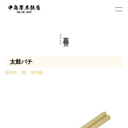
商品一覧
Item lists
太鼓バチ
朴の木
桜
その他