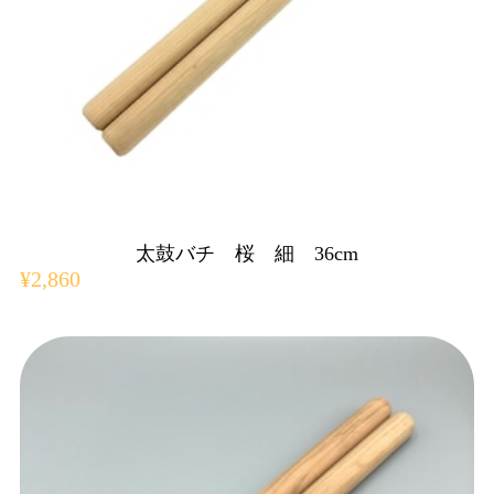
太鼓バチ 桜 細 36cm
¥2,860