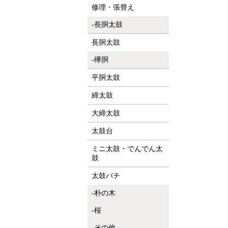
修理・張替え
長胴太鼓
長胴太鼓
欅胴
平胴太鼓
締太鼓
大締太鼓
太鼓台
ミニ太鼓・でんでん太
鼓
太鼓バチ
朴の木
桜
その他