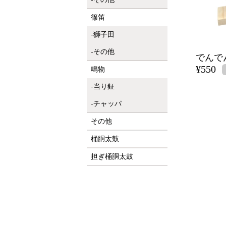
篠笛
獅子田
その他
¥550
鳴物
当り鉦
チャッパ
その他
桶胴太鼓
担ぎ桶胴太鼓