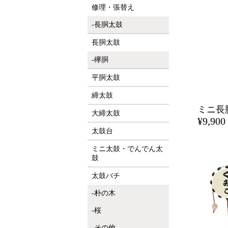
修理・張替え
長胴太鼓
長胴太鼓
欅胴
平胴太鼓
締太鼓
大締太鼓
¥9,900
太鼓台
ミニ太鼓・でんでん太
鼓
太鼓バチ
朴の木
桜
その他