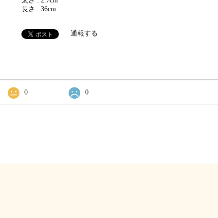
太さ : 2.7cm
長さ : 36cm
通報する
0
0