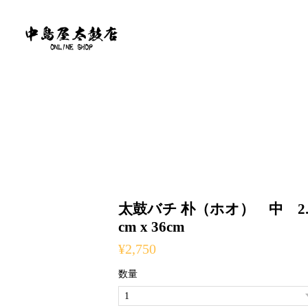
太鼓バチ 朴（ホオ） 中 2.
cm x 36cm
¥2,750
数量