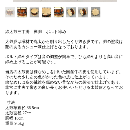
締太鼓三丁掛 欅胴 ボルト締め
太鼓胴は欅材で丸太から削り出したくり抜き胴です。胴の塗装は
艶のあるカシュー漆仕上げとなっております。
ボルト締めタイプは音の調整が簡単で、ひも締めよりも高い音に
締め上げることが可能です。
当店の太鼓皮は糠なめしを用いた国産牛の皮を使用しています。
そのため少しあめ色がかった色の皮に仕上がっています。
糠なめしは皮の繊維を傷めない昔ながらの製法で仕上げてあり、
非常に丈夫で響きの良い長くお使いいただける太鼓皮となってお
ります。
-寸法-
太鼓革直径 36.5cm
太鼓面径 27cm
胴幅 18cm
重量 9.5kg