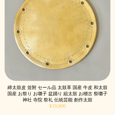
締太鼓皮 並附 セール品 太鼓革 国産 牛皮 和太鼓
国産 お祭り お囃子 盆踊り 組太鼓 お稽古 祭囃子
神社 寺院 祭礼 伝統芸能 創作太鼓
¥19,800