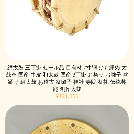
締太鼓 三丁掛 セール品 目有材 7寸胴 ひも締め 太
鼓革 国産 牛皮 和太鼓 国産 3丁掛 お祭り お囃子 盆
踊り 組太鼓 お稽古 祭囃子 神社 寺院 祭礼 伝統芸
能 創作太鼓
¥121,000