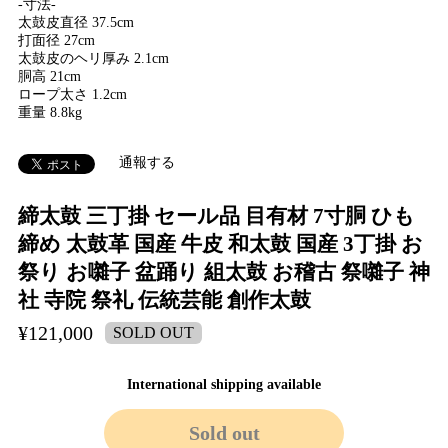
-寸法-
太鼓皮直径 37.5cm
打面径 27cm
太鼓皮のヘリ厚み 2.1cm
胴高 21cm
ロープ太さ 1.2cm
重量 8.8kg
通報する
締太鼓 三丁掛 セール品 目有材 7寸胴 ひも
締め 太鼓革 国産 牛皮 和太鼓 国産 3丁掛 お
祭り お囃子 盆踊り 組太鼓 お稽古 祭囃子 神
社 寺院 祭礼 伝統芸能 創作太鼓
¥121,000
SOLD OUT
International shipping available
Sold out