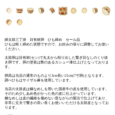
締太鼓三丁掛 目有材胴 ひも締め セール品
ひもは軽く締めた状態ですので、お好みの張りに調整してお使い
ください。
太鼓胴は目有材(セン)で丸太から削り出した繋ぎ目なしのくり抜
き胴です。胴の塗装は艶のあるカシュー漆仕上げとなっておりま
す。
胴高は当店の通常のものより3cm長い21cm(7寸胴)となります。
調べひもはサイザル麻を使用しています。
当店の太鼓皮は糠なめしを用いた国産牛の皮を使用しています。
そのため少しあめ色がかった色の皮に仕上がっています。
糠なめしは皮の繊維を傷めない昔ながらの製法で仕上げてあり、
非常に丈夫で響きの良い長くお使いいただける太鼓皮となってお
ります。