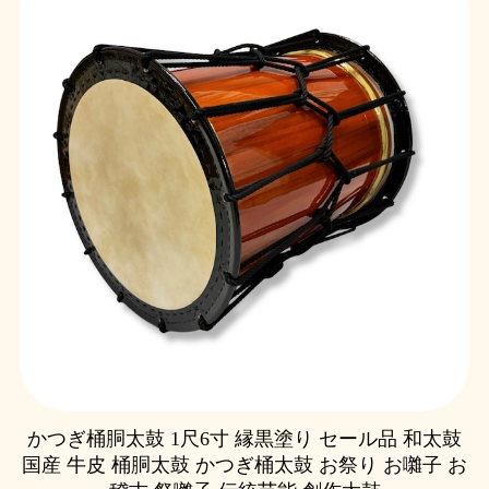
かつぎ桶胴太鼓 1尺6寸 縁黒塗り セール品 和太鼓
国産 牛皮 桶胴太鼓 かつぎ桶太鼓 お祭り お囃子 お