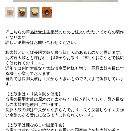
※こちらの商品は受注生産品のためご注文いただいてからの製作
となります。
詳しい納期等はお問い合わせください。
和太鼓といえば長胴太鼓が最も親しみのあるものかと思います。
別名宮太鼓とも呼ばれ、お囃子やお祭り、神社やお寺などで幅広
く使われております。
近年では創作太鼓など太鼓演奏団体様も増え、長胴太鼓も目にす
る機会が増えております。
当店では長胴太鼓は１尺から大きいもので３尺まで製作していま
す。
【太鼓胴はくり抜き胴を使用】
当店の長胴太鼓は原木の丸太からくり抜き削りだした、繋ぎ目な
しの太鼓胴を使用しています。
長胴太鼓の胴は中央がやや膨らんでおり、良く反響しやすく力強
い余韻のある音にになるように作られています。
【太鼓革は糠なめしの国産牛皮】
当店では昔ながらの糠なめしを用いた国産牛皮を和太鼓の革とし