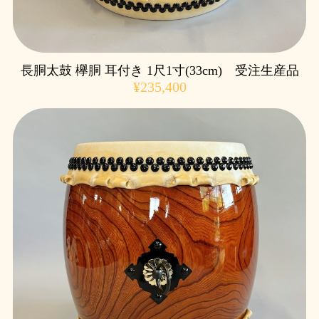
長胴太鼓 欅胴 耳付き 1尺1寸(33cm) 受注生産品
¥235,400