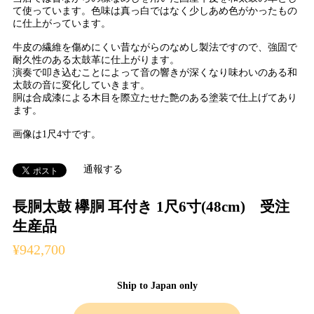
て使っています。色味は真っ白ではなく少しあめ色がかったもの
に仕上がっています。
牛皮の繊維を傷めにくい昔ながらのなめし製法ですので、強固で
耐久性のある太鼓革に仕上がります。
演奏で叩き込むことによって音の響きが深くなり味わいのある和
太鼓の音に変化していきます。
胴は合成漆による木目を際立たせた艶のある塗装で仕上げてあり
ます。
画像は1尺4寸です。
通報する
長胴太鼓 欅胴 耳付き 1尺6寸(48cm) 受注
生産品
¥942,700
Ship to Japan only