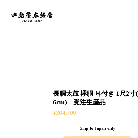
長胴太鼓 欅胴 耳付き 1尺2寸(
6cm) 受注生産品
¥304,700
Ship to Japan only