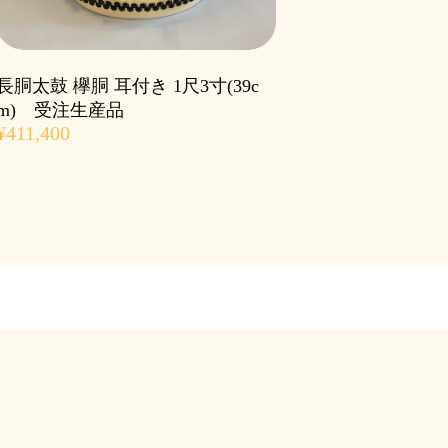
長胴太鼓 欅胴 耳付き 1尺3寸(39c
m) 受注生産品
¥411,400