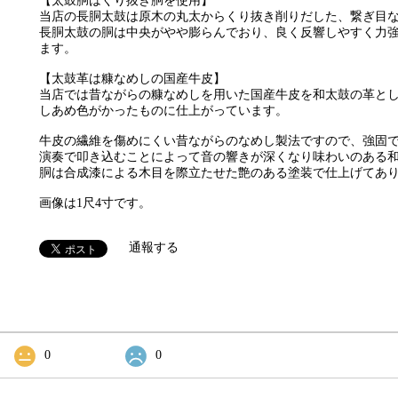
【太鼓胴はくり抜き胴を使用】
当店の長胴太鼓は原木の丸太からくり抜き削りだした、繋ぎ目
長胴太鼓の胴は中央がやや膨らんでおり、良く反響しやすく力
ます。
【太鼓革は糠なめしの国産牛皮】
当店では昔ながらの糠なめしを用いた国産牛皮を和太鼓の革と
しあめ色がかったものに仕上がっています。
牛皮の繊維を傷めにくい昔ながらのなめし製法ですので、強固
演奏で叩き込むことによって音の響きが深くなり味わいのある
胴は合成漆による木目を際立たせた艶のある塗装で仕上げてあ
画像は1尺4寸です。
通報する
0
0