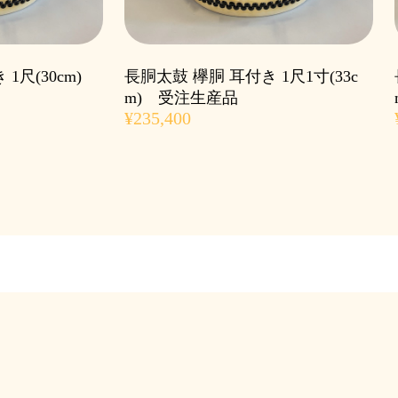
 1尺(30cm)
長胴太鼓 欅胴 耳付き 1尺1寸(33c
m) 受注生産品
¥235,400