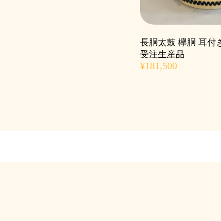
長胴太鼓 欅胴 耳付き
受注生産品
¥181,500