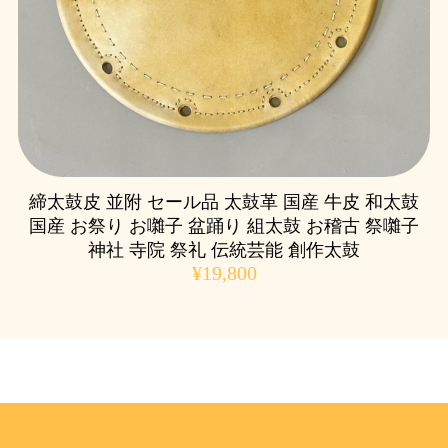
締太鼓皮 並附 セール品 太鼓革 国産 牛皮 和太鼓
国産 お祭り お囃子 盆踊り 組太鼓 お稽古 祭囃子
神社 寺院 祭礼 伝統芸能 創作太鼓
¥19,800