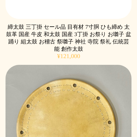
締太鼓 三丁掛 セール品 目有材 7寸胴 ひも締め 太
鼓革 国産 牛皮 和太鼓 国産 3丁掛 お祭り お囃子 盆
踊り 組太鼓 お稽古 祭囃子 神社 寺院 祭礼 伝統芸
能 創作太鼓
¥121,000