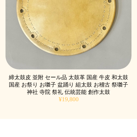
締太鼓皮 並附 セール品 太鼓革 国産 牛皮 和太鼓
国産 お祭り お囃子 盆踊り 組太鼓 お稽古 祭囃子
神社 寺院 祭礼 伝統芸能 創作太鼓
¥19,800