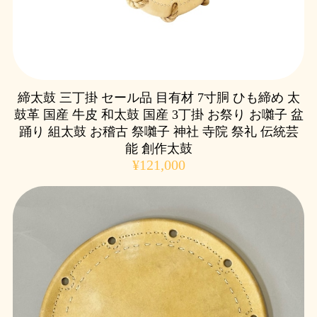
締太鼓 三丁掛 セール品 目有材 7寸胴 ひも締め 太
鼓革 国産 牛皮 和太鼓 国産 3丁掛 お祭り お囃子 盆
踊り 組太鼓 お稽古 祭囃子 神社 寺院 祭礼 伝統芸
能 創作太鼓
¥121,000