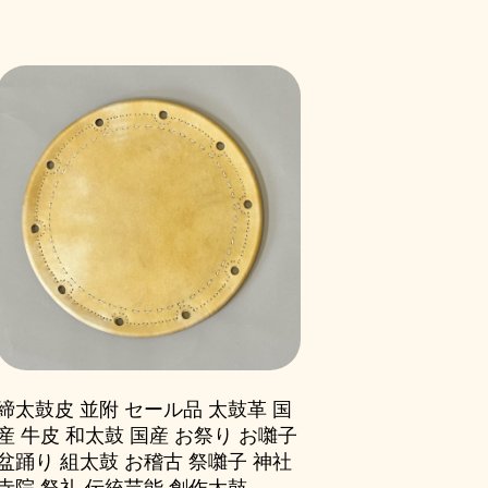
締太鼓皮 並附 セール品 太鼓革 国
産 牛皮 和太鼓 国産 お祭り お囃子
盆踊り 組太鼓 お稽古 祭囃子 神社