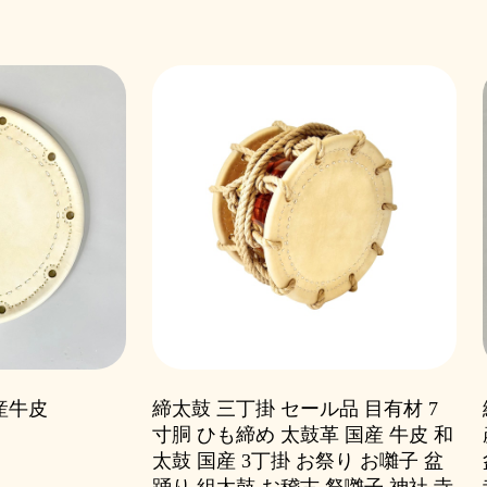
産牛皮
締太鼓 三丁掛 セール品 目有材 7
寸胴 ひも締め 太鼓革 国産 牛皮 和
太鼓 国産 3丁掛 お祭り お囃子 盆