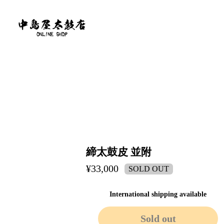
締太鼓皮 並附
¥33,000
SOLD OUT
International shipping available
Sold out