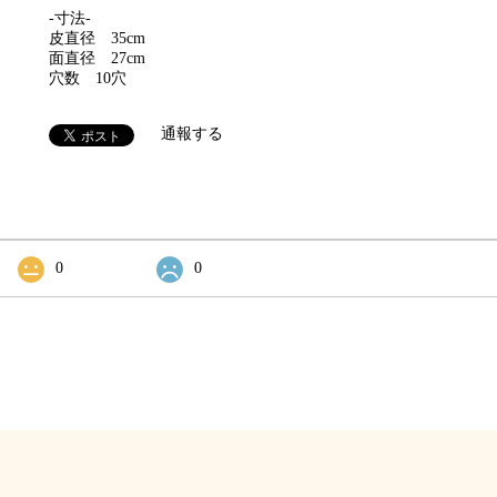
-寸法-
皮直径 35cm
面直径 27cm
穴数 10穴
通報する
0
0