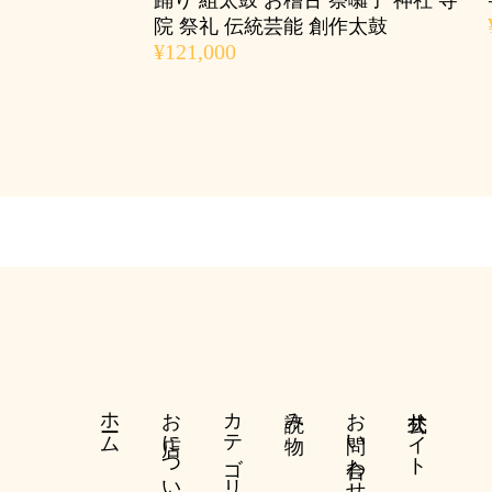
踊り 組太鼓 お稽古 祭囃子 神社 寺
院 祭礼 伝統芸能 創作太鼓
¥121,000
ホーム
お店について
カテゴリー
読み物
お問い合わせ
公式サイト