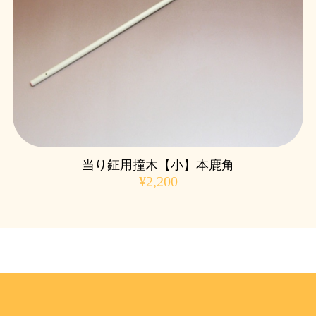
当り鉦用撞木【小】本鹿角
¥2,200