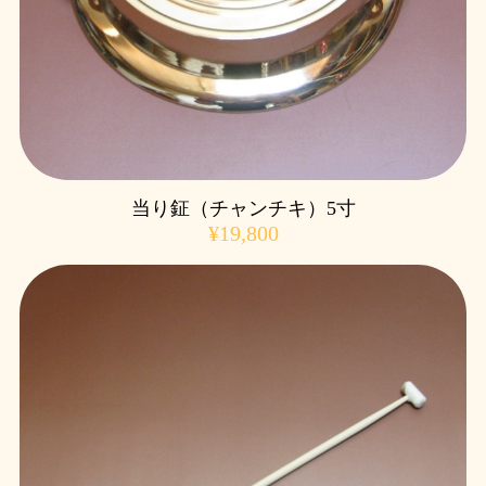
当り鉦（チャンチキ）5寸
¥19,800