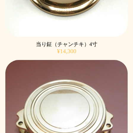
当り鉦（チャンチキ）4寸
¥14,300