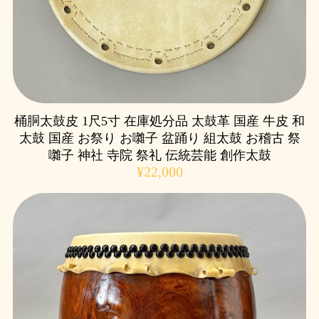
桶胴太鼓皮 1尺5寸 在庫処分品 太鼓革 国産 牛皮 和
太鼓 国産 お祭り お囃子 盆踊り 組太鼓 お稽古 祭
囃子 神社 寺院 祭礼 伝統芸能 創作太鼓
¥22,000