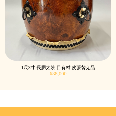
1尺3寸 長胴太鼓 目有材 皮張替え品
¥88,000