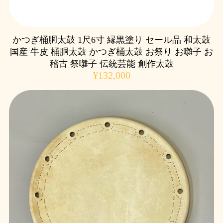
かつぎ桶胴太鼓 1尺6寸 縁黒塗り セール品 和太鼓
国産 牛皮 桶胴太鼓 かつぎ桶太鼓 お祭り お囃子 お
稽古 祭囃子 伝統芸能 創作太鼓
¥132,000